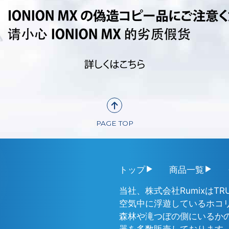
PAGE TOP
トップ
商品一覧
当社、株式会社RumixはTR
空気中に浮遊しているホコリ
森林や滝つぼの側にいるか