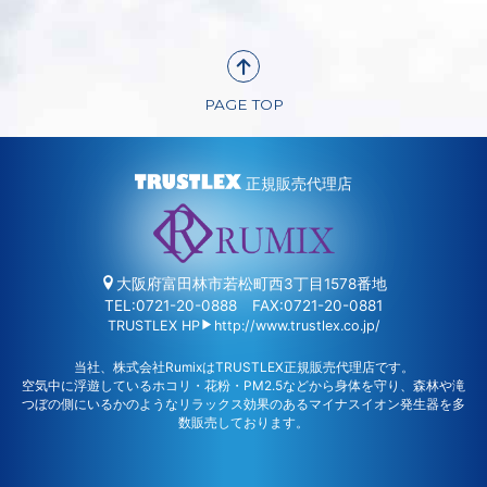
PAGE TOP
正規販売代理店
大阪府富田林市若松町西3丁目1578番地
TEL:0721-20-0888
FAX:0721-20-0881
TRUSTLEX HP
http://www.trustlex.co.jp/
当社、株式会社RumixはTRUSTLEX正規販売代理店です。
空気中に浮遊しているホコリ・花粉・PM2.5などから身体を守り、
森林や滝
つぼの側にいるかのようなリラックス効果のあるマイナスイオン発生器を多
数販売しております。